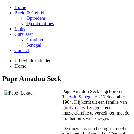
Home
Beeld & Geluid
Optredens
Djembe ritmes
Links
Cursussen
Groningen
Senegal
Contact
U bevindt zich hier:
Home
Pape Amadou Seck
Pape Amadou Seck is geboren in
Thies in Senegal
op 17 december
1964. Hij komt uit een familie van
griots, dat wil zeggen: een
muziekfamilie te vergelijken met de
troubadours van vroeger.
De muziek is een belangrijk deel in
zijn leven. In Senegal gaf Pape al