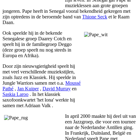
muzieklessen aan grote groepen
jongeren. Pape heeft in Senegal vooral bekendheid gekregen met
zijn optredens in de beroemde band van
Thione Seck
et le Raam
Daan.
Ook speelde hij in de bekende
Senegalese groep Daarey Cotch en
speelt hij in de familiegroep Deggo
(deze groep speelt nu nog steeds in
Europa en Afrika).
Door zijn nieuwsgierigheid speelt hij
met veel verschillende muziekstijlen,
zoals Jazz en Klassiek. Hij speelde in
Jungle Warriors samen met o.a.
Moussé
Pathé
,
Jan Kuiper
,
David Murray
en
Saskia Laroo
. In het klassiek
saxofoonkwartet 'het lona' werkte hij
samen met Adriaan Valk .
In april 2000 maakte hij deel uit van
een Jazzgroep, die voor een tournee
naar de Nederlandse Antillen ging.
In Frankrijk, Duitsland, België en
Nederland speelt Pape met