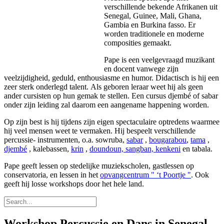
verschillende bekende Afrikanen uit
Senegal, Guinee, Mali, Ghana,
Gambia en Burkina fasso. Er
worden traditionele en moderne
composities gemaakt.
Pape is een veelgevraagd muzikant
en docent vanwege zijn
veelzijdigheid, geduld, enthousiasme en humor. Didactisch is hij een
zeer sterk onderlegd talent. Als geboren leraar weet hij als geen
ander cursisten op hun gemak te stellen. Een cursus djembé of sabar
onder zijn leiding zal daarom een aangename happening worden.
Op zijn best is hij tijdens zijn eigen spectaculaire optredens waarmee
hij veel mensen weet te vermaken. Hij bespeelt verschillende
percussie- instrumenten, o.a. sowruba,
sabar
,
bougarabou
,
tama
,
djembé
, kalebassen,
krin
,
doundoun, sangban, kenkeni
en tabala.
Pape geeft lessen op stedelijke muziekscholen, gastlessen op
conservatoria, en lessen in het
opvangcentrum " ‘t Poortje "
. Ook
geeft hij losse workshops door het hele land.
Workshop Percussie en Dans in Senegal